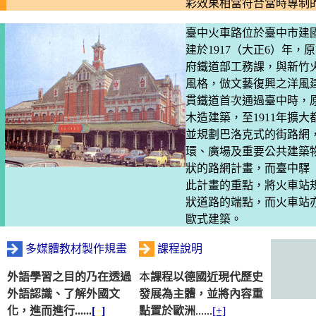
彩效果相當符合當時專制
臺中火車路位於臺中市建國
建於1917（大正6）年，
府鐵道部工務課，與新竹
風格，倣文藝復興之洋風建
貫鐵道首次通過臺中時，
木造建築，至1911年擴
並規劃巴洛克式的街路網
環、廣場及重要公共建築
狀的路網計畫，而臺中驛
此計畫的重點，將火車站
狀道路的端點，而火車站
歐式建築。
多媒體教材製作規畫
課程說明
外語學習之目的乃在透過
本
課程以德國近現代歷史
外語認識、了解外國文
發展為主體，並將內容重
化，進而進行......
[
+
]
點置於歐洲
......
[+]