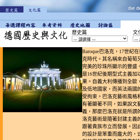
歷史篇
文
Baroque巴洛克，17世
克時代。其名稱來自葡萄
完美的珍珠所顯示的豐盛
是16世紀後期型式主義加
果。自義大利傳播到全歐
及低地國家，而英法兩國
受拘束。巴洛克藝術風格
有著顯著不同，如果說文
義，那麼巴洛克就是所謂
洛克藝術是隨著封建主義
跟著貴族市立而發展。因
的設計是笨重而龐大的，