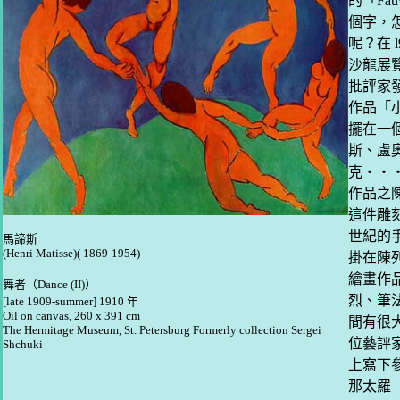
的「Fa
個字，
呢？在 
沙龍展
批評家
作品「
擺在一
斯、盧
克‧‧
作品之
這件雕
世紀的
馬諦斯
(Henri Matisse)( 1869-1954)
掛在陳
繪畫作
舞者（Dance (II)）
烈、筆
[late 1909-summer] 1910 年
Oil on canvas, 260 x 391 cm
間有很
The Hermitage Museum, St. Petersburg Formerly collection Sergei
位藝評
Shchuki
上寫下
那太羅（D