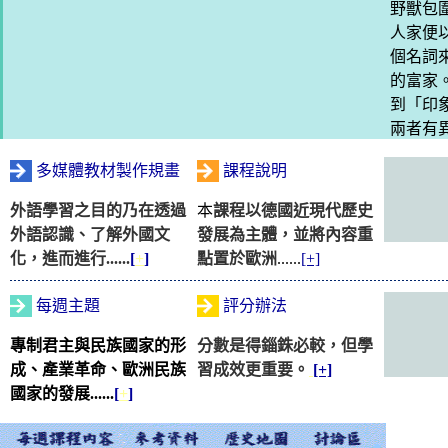
野獸包
人家便
個名詞
的富家
到「印
兩者有
多媒體教材製作規畫
課程說明
外語學習之目的乃在透過
本
課程以德國近現代歷史
外語認識、了解外國文
發展為主體，並將內容重
化，進而進行......
[
+
]
點置於歐洲
......
[+]
每週主題
評分辦法
專制君主與民族國家的形
分數是得錙銖必較，但學
成、產業革命、歐洲民族
習成效更重要。
[+]
國家的發展......
[
+
]