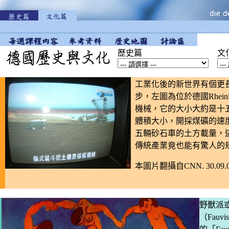
歷史篇
文
工業化後的新世界有個更
步，左圖為位於德國Rhein
機械，它的大小大約是十
體積大小，開採煤礦的速
五輛砂石車的土方載量，
傳統產業竟也能有驚人的
本圖片翻攝自CNN. 30.09.
野獸派
（Fau