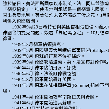
強拉攏日、義法西斯國家以牽制英、法。同年並強迫
「德奧協定」，迫使奧地利承認是一個德意志國家。1
國出兵奧地利，英美法均未表不滿或干涉之意。3月
利併入德國版圖。
1938年9月29日希特勒與英國首相張伯倫、義大
德國佔領捷克問題，簽署「慕尼黑協定」。10月德
德區。
1939年3月德軍佔領捷克。
1939年5月 德國與義大利締結軍事同盟(Stahlpakt
1939年8月 德蘇訂訂互不侵犯條約。
1939年9月 德國攻陷波蘭。英、法宣布對德作戰
1940年4月 德軍佔領丹麥、挪威。
1940年6月 德、法簽訂停戰協議。
1940年8月 德軍開始轟炸英國。
1941年3月 德軍在隆梅爾將軍(Rommel)統帥
場。
1941年4月 德軍開始攻擊南斯拉夫與希臘。
1941年6月 德軍開始進兵蘇聯。
1941年12月希特勒宣布對美作戰。