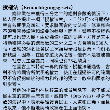
授權法（Ermachtigungsgesetz）
納粹黨在未獲得三分之二的絕對多數的情況下，
族人民黨提出一項「授權法案」，且於3月23日通過
案有效期限為四年，要求將國會的立法權、修憲權完
不須帝國參議院和議會的參與。而且，警察不須經過
即可以拘禁人民。由於幾個小黨的支持，尤其是天主
特勒獲得必要的總票數的三分之二。與會議員538人，
張，出席的94名社會民主黨議員全投反對票。而81
部缺席，因為，在國會縱火案之後，他們不是被逮捕
來。社會民主黨議員，同樣也有26名缺席。
在國會上希特勒一再的保證，授權法通過後，會
對不會將國會所賦予的權力，使用在超過許可的範圍
更不會侵犯總統的權力和各邦的獨立。教會和國家的
到影響。
其他的小黨均在納粹黨的威脅利誘下，投了贊成
民主黨的黨團主席奧圖‧威爾斯（Otto Wels）挺
敢的演說中，表示要維護真民主、人道和正義。而且
政以來，他不斷地與執政黨產生正面衝突。