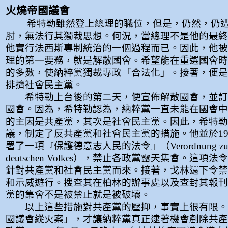
火燒帝國議會
希特勒雖然登上總理的職位，但是，仍然，仍
肘，無法行其獨裁思想。何況，當總理不是他的最終
他實行法西斯專制統治的一個過程而已。因此，他被
理的第一要務，就是解散國會。希望能在重選國會時
的多數，使納粹黨獨裁專政「合法化」。接著，便是
排擠社會民主黨。
希特勒上台後的第二天，便宣佈解散國會，並訂於
國會。因為，希特勒認為，納粹黨一直未能在國會中
的主因是共產黨，其次是社會民主黨。因此，希特勒
議，制定了反共產黨和社會民主黨的措施。他並於193
署了一項『保護德意志人民的法令』（Verordnung zum S
deutschen Volkes），禁止各政黨露天集會。這項
針對共產黨和社會民主黨而來。接著，戈林還下令禁
和示威遊行。搜查其在柏林的辦事處以及查封其報刊
黨的集會不是被禁止就是被破壞。
以上這些措施對共產黨的壓抑，事實上很有限。
國議會縱火案」，才讓納粹黨真正逮著機會剷除共產