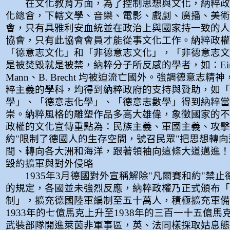
在文化教育方面，為了控制思想與文化，納粹政
化總會，下轄文學、音樂、電影、戲劇、廣播、美術
會，只有具雅利安血統並在政治上與國家持一致的人
協會，只有此協會會員才能從事文化工作。納粹政權
「德意志文化」和「非德意志文化」，「非德意志文
是被焚毀就是被禁，納粹分子所反感的學者，如：Einste
Mann、B. Brecht 均被迫流亡國外。強調德意志
粹主義的學科，均得到納粹政府的支持與贊助，如「
學」、「德意志化學」、「德意志數學」得到納粹當
崇。納粹風格的雕塑作品多高大雄偉，象徵國家的不
政權的文化宣傳重點為：民族主義、軍國主義、攻擊
約"限制了德國人的生存空間，號召民眾"把思想轉
間、轉向各大洲和海洋，跟著領袖向這條大道邁進！
毀約擴軍與對外侵略
1935年3月德國對外宣稱解除"凡爾賽和約"禁止
的規定，各國並未強烈反應，納粹政權乃正式頒布「
制」，擴充德國陸軍編制至五十萬人，積極擴充軍備
1933年的七億馬克上升至1938年的三百一十五億馬克
武裝部隊開進萊茵非軍事區，英、法同樣採取姑息態