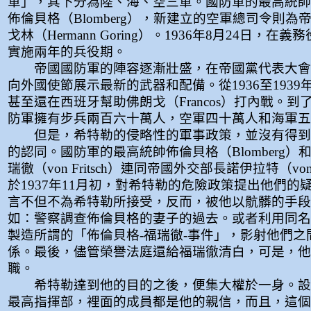
軍」，其下分為陸、海、空三軍。國防軍的最高統帥
佈倫貝格（Blomberg），新建立的空軍總司令則為
戈林（Hermann Goring）。1936年8月24日，在
實施兩年的兵役期。
帝國國防軍的陣容逐漸壯盛，在帝國黨代表大會
向外國使節展示最新的武器和配備。從1936至193
甚至還在西班牙幫助佛朗戈（Francos）打內戰。到了
防軍擁有步兵兩百六十萬人，空軍四十萬人和海軍五
但是，希特勒的侵略性的軍事政策，並沒有得到
的認同。國防軍的最高統帥佈倫貝格（Blomberg）
瑞徹（von Fritsch）連同帝國外交部長諾伊拉特（von 
於1937年11月初，對希特勒的危險政策提出他們的
言不但不為希特勒所接受，反而，被他以骯髒的手段
如：警察調查佈倫貝格的妻子的過去。或者利用同名
製造所謂的「佈倫貝格-福瑞徹-事件」，影射他們之
係。最後，儘管榮譽法庭還給福瑞徹清白，可是，他
職。
希特勒達到他的目的之後，便集大權於一身。設
最高指揮部，裡面的成員都是他的親信，而且，這個