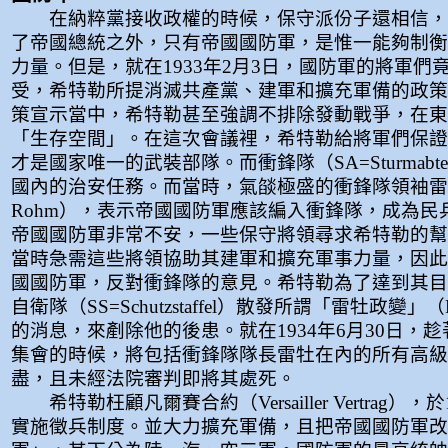
在納粹黨接收政權的時候，保守派份子還相信，
了帝國總統之外，只有帝國國防軍，是惟一能夠制衡
力量。但是，就在1933年2月3日，國防軍的將軍們
受，希特勒所提消滅共產黨、建軍和擴充軍備的政策
策宣示當中，希特勒甚至強調不排除發動戰爭，在東
「生存空間」。在這次會議裡，希特勒給將軍們保證
才是國家唯一的武裝部隊。而衝鋒隊（SA=Sturmabtei
國內的治安任務。而當時，氣燄極盛的衝鋒隊領袖雷牡（
Rohm），表示帝國國防軍應該編入衝鋒隊，成為民
帝國國防軍非常不安，一些保守將領尋求希特勒的幫
當時急需這些將領協助其建軍和擴充軍事力量，因此
國國防軍，反對衝鋒隊的意見。希特勒為了達到其目
自衛隊（SS=Schutzstaffel）散發所謂「雷牡政變」（Ro
的消息，來剷除他的後患。就在1934年6月30日，
集會的時候，將包括衝鋒隊隊長雷牡在內的所有高級
盡，且未經法院審判即將其處死。
希特勒枉顧凡爾賽合約（Versailler Vertrag），於
實施徵兵制度。並大力擴充軍備，且把帝國國防軍改