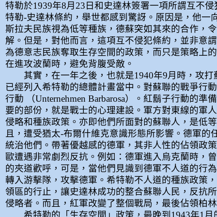
特勒於1939年8月23日和史達林簽署一項所謂互不
特勒-史達林條約，舉世都感到驚訝。原因是，他一
斯拉夫民族視為低等種族，德蘇突如其來的合作，令
解。但是，對他而言，這項互不侵犯條約，並非意謂
為德意志民族奪取生存空間的政策，而只是策略上的
在進攻波蘭時，避免背腹受敵。
其實，在一年之後，也就是1940年9月時，攻打
已經列入希特勒的總體計畫當中。對蘇聯的戰爭行動
行動 （Unternehmen Barbarosa）。紅鬍子行動
要的部份，就是戰士的心理建設。軍方對東線的軍人
侵略和種族政策。亦即他們所面對的蘇聯人，是低等
且，遭受猶太-布爾什維克意識形態所影響。德軍的
統治他們。帶著優越感的德軍，其非人性的佔領政策
歐遭遇非常劇烈反抗。例如：德軍進入烏克蘭時，曾
的夾道歡呼，可是，當他們見識到德軍不人道的行為
轉入游擊隊，攻擊德軍。希特勒不人道的種族政策，
領區的行止，讓史達林成功的整合蘇聯人民，反抗所
侵略者。而且，紅軍改變了整個戰局，最後佔領柏林（B
希特勒的「生存空間」政策，最晚到1943年1月