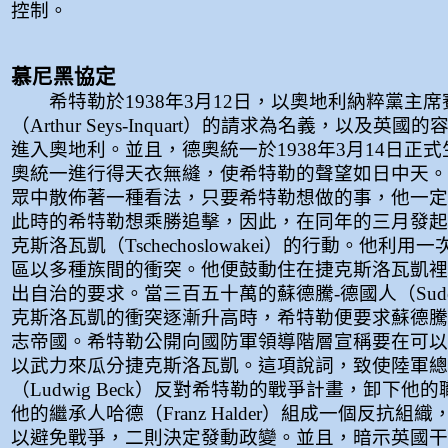
控制。
慕尼黑協定
希特勒於1938年3月12日，以奧地利納粹黨主席
（Arthur Seys-Inquart）的請求為名義，以及英
進入奧地利。並且，德奧統一於1938年3月14日正
奧統一進行得天衣無縫，使希特勒的聲望如日中天。
眾中散佈著一種看法，只要希特勒想做的事，他一定
此時的希特勒想乘勝追擊，因此，在同年的三月發起
克斯洛瓦凱（Tschechoslowakei）的行動。他利
區以多種族間的衝突。他便鼓動住在捷克斯洛瓦凱裡
出自治的要求。當三百五十萬的蘇德騰-德國人（Sudete
克斯洛瓦凱的衝突逐漸升高時，希特勒便要求蘇德騰
志帝國。希特勒公開向國防軍領導階層宣稱要在可以
以武力來瓜分捷克斯洛瓦凱。這項說詞，致使陸軍總
（Ludwig Beck）反對希特勒的戰爭計畫，卸下他
他的繼承人哈德（Franz Halder）組成一個反抗組
以避免戰爭，二則決定發動政變。並且，暗示英國干