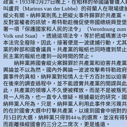
政黨。1933年2月27日晚上，在柏林的帝國議會遭
叫盧貝（Marinus van der Lubbe）的荷蘭人在
縱火有關。納粹黨則馬上把縱火事件歸罪於共產黨。
反對當權者的訊號。希特勒趁機促使帝國總統興登堡，
署一項「保護國家和人民的法令」（Verordnung zum Sch
Volk und Staat）。透過這項法令，等於把威瑪憲
本法完全廢除。因此，接著便是一波逮捕行動，尤其
黨的幹部和國會議員。共產黨的報紙也同時遭到禁止
民主黨的報紙也遭到一段時間的禁止。
納粹黨將國會縱火案歸罪於共產黨和迫害共產黨
輿論並不以為然。國內外輿論一波波攻擊希特勒政府
露事件的真相，納粹黨對知情人士千方百計加以迫害
在後來的調查過程中，並不能證實共產黨的間諜與此
此，共產黨的領導人不久便被釋放。而是不是被叛死
貝一人所為，也一直令人懷疑。根據最近的研究，國
納粹黨人所為，只是，納粹黨人利用此事件來污蔑共
的在於國會大選中打擊共產黨，以達到國會中絕對的
月5日的大選，納粹黨只得到44﹪的選票，並沒有得
而距離操縱國會的三分之二席次，更是遙遠。