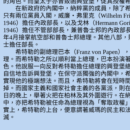
的角色。而皇太子亦曾致函興登堡，促其授權
在新政府的內閣中，納粹黨的成員，除了希
只有兩位黨員入閣，威廉‧弗里克（Wilhelm Frick,
1946）擔任內政部長，以及戈林（Hermann Goring
1946）擔任不管部部長，兼普魯士邦的內政部長
年4月接掌航空部和普魯士邦總理。其他八部，
士擔任部長。
希特勒的副總理巴本（Franz von Papen
理。而希特勒之所以順利當上總理，巴本扮演
色。他說服一向反對希特勒擔任總理的興登堡
自信地告訴興登堡，在保守派獨強的內閣中，
實現他的極端想法。而且，希特勒將會在短時
掉。而國家主義和國家社會主義的各黨派，則在19
日的晚上，舉著火把在柏林及其外圍遊行。在
中，亦把希特勒被任命為總理視為「奪取政權
實上，希特勒的上台，便意謂著威瑪的民主和
滅。