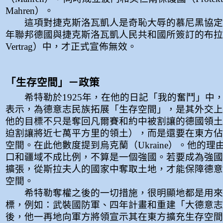
Mahren）。
這項對捷克斯洛瓦凱人是奇恥大辱的慕尼黑協定，
年聯邦德國與捷克斯洛瓦凱人民共和國所簽訂的布拉格和
Vertrag）中，才正式宣佈無效。
「生存空間」－政策
希特勒於1925年，在他的日記「我的奮鬥」中
表示，為德意志民族拓展「生存空間」，是其外交上
他的目標不只是奪回凡爾賽和約中被割讓的德國領土
迫割讓將近七萬平方里的領土），而是還要在東方佔
空間。在此他數度提到烏克蘭（Ukraine）。他的
口和疆域不成比例，不算是一個強國。若要成為強國
擴張，從斯拉夫人的國家中奪取土地，才能保障德意
空間。
希特勒奪權之後的一切措施，很明顯地都是用來
標，例如：武裝國防軍、四年計畫和重建「大德意志
後，他一再地向軍方將領宣示其在東方擴充生存空間