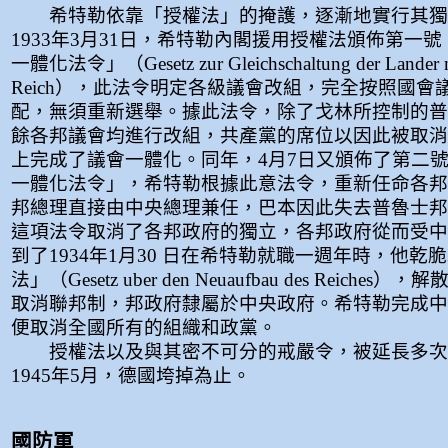
希特勒依靠「授權法」的掩護，逐漸地實行其獨
1933年3月31日，希特勒內閣援用授權法頒佈第一
一體化法令」（Gesetz zur Gleichschaltung der Lander 
Reich），此法令明定各級議會改組，完全按照國會
配，無須重新選舉。據此法令，除了戈林所控制的普
餘各邦議會均進行改組，共產黨的席位以因此被取消
上完成了議會一體化。同年，4月7日又頒佈了第二
一體化法令」，希特勒根據此意法令，重新任命各邦
邦總理直接由中央總理兼任，巴本因此失去普魯士邦
這項法令取消了各邦政府的獨立，各邦政府從而受中
到了1934年1月30 日在希特勒就職一週年時，他乾
法」（Gesetz uber den Neuaufbau des Reiche
取消聯邦制，邦政府隸屬於中央政府。希特勒完成中
便取消全國所有的組織和政黨。
授權法以及與其密不可分的戒嚴令，被延長多次
1945年5月，德國垮掉為止。
國防軍