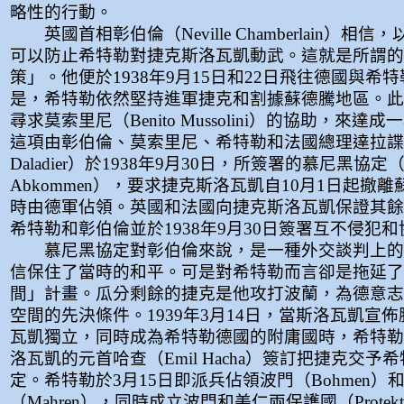
略性的行動。
英國首相彰伯倫（Neville Chamberlain）相
可以防止希特勒對捷克斯洛瓦凱動武。這就是所謂的
策」。他便於1938年9月15日和22日飛往德國與希
是，希特勒依然堅持進軍捷克和割據蘇德騰地區。此
尋求莫索里尼（Benito Mussolini）的協助，來達
這項由彰伯倫、莫索里尼、希特勒和法國總理達拉諜（E
Daladier）於1938年9月30日，所簽署的慕尼黑協定（Mu
Abkommen），要求捷克斯洛瓦凱自10月1日起撤
時由德軍佔領。英國和法國向捷克斯洛瓦凱保證其餘
希特勒和彰伯倫並於1938年9月30日簽署互不侵犯
慕尼黑協定對彰伯倫來說，是一種外交談判上的
信保住了當時的和平。可是對希特勒而言卻是拖延了
間」計畫。瓜分剩餘的捷克是他攻打波蘭，為德意志
空間的先決條件。1939年3月14日，當斯洛瓦凱宣
瓦凱獨立，同時成為希特勒德國的附庸國時，希特勒
洛瓦凱的元首哈查（Emil Hacha）簽訂把捷克交予
定。希特勒於3月15日即派兵佔領波門（Bohmen）
（Mahren），同時成立波門和美仁兩保護國（Protektora