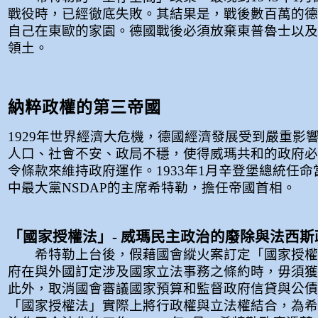
戰役時，已經徹底失敗。其結果是，戰後數百萬的德
自己在東歐的家園。德國戰後必須放棄東普魯士以及
領土。
納粹政權的第三帝國
1929年世界經濟大危機，德國經濟發展受到嚴重影
人口、社會不安、政局不穩，使得威瑪共和的政府必
令條款來維持政府運作。1933年1月辛登堡總統任
中最大黨NSDAP的主席希特勒，擔任帝國首相。
「國家授權法」- 威瑪民主政治的廢除與法西
希特勒上台後，假藉國會縱火案訂定「國家授權
府在與外國訂定涉及國家立法事務之條約時，毋須獲
此外，取消國會審議國家預算和監督政府信貸與公債
「國家授權法」實際上將行政權與立法權結合，為希