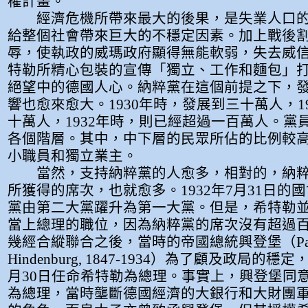
權計畫。
經濟危機所帶來最大的後果，是失業人口的
給整個社會帶來巨大的不穩定因素。加上戰後
辱，使執政的威瑪政府顯得無能軟弱，失去威
特勒所精心包裝的宣傳「獨立、工作和麵包」
絕望中的德國人心。納粹黨在這個前提之下，
響也愈來愈大。1930年時，發展到三十萬人，1
十萬人，1932年時，則已經超過一百萬人。黨
各個階層。其中，中下層的民眾所佔的比例較
小職員和獨立業主。
當然，支持納粹黨的人愈多，相對的，納粹
所獲得的席次，也就愈多。1932年7月31日的
黨由第二大黨躍升為第一大黨。但是，希特勒
當上總理的職位，因為納粹黨的席次沒有超過
幾經合縱聯合之後，當時的帝國總統興登堡（Paul
Hindenburg, 1847-1934）為了顧及政局的穩定
月30日任命希特勒為總理。事實上，興登堡同
為總理，當時壟斷德國經濟的大銀行和大財團