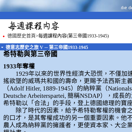
德國歷史首頁
>每週課程內容
(第三帝國1933-1945)
德意志歷史之旅 V ─ 第三帝國1933-1945
希特勒與第三帝國
1933年奪權
1929年以來的世界性經濟大恐慌，不僅加
搖欲墜的威瑪共和國的壽命，更賜予法西斯主義
（Adolf Hitler, 1889-1945）的納粹黨（Nationalsozi
Deutsche Arbeiterspartei, 簡稱NSDAP），
希特勒以「合法」的手段，登上德國總理的寶
除了時代的因素，給予希特勒奪權的機會之
的口才，是其奪權成功的另一個重要因素。他
農人成為納粹黨的擁護者，更使資本家、大企