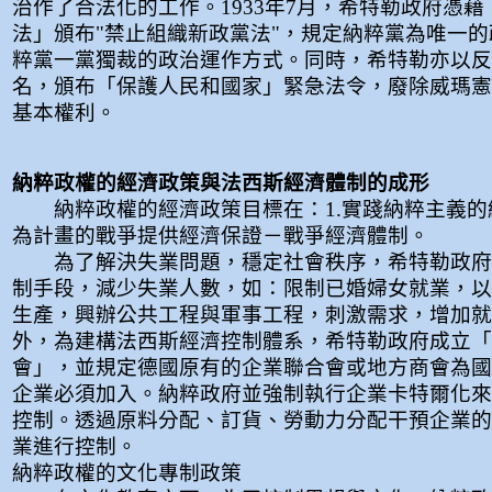
治作了合法化的工作。1933年7月，希特勒政府憑
法」頒布"禁止組織新政黨法"，規定納粹黨為唯一
粹黨一黨獨裁的政治運作方式。同時，希特勒亦以反
名，頒布「保護人民和國家」緊急法令，廢除威瑪憲
基本權利。
納粹政權的經濟政策與法西斯經濟體制的成形
納粹政權的經濟政策目標在：1.實踐納粹主義的經
為計畫的戰爭提供經濟保證－戰爭經濟體制。
為了解決失業問題，穩定社會秩序，希特勒政府
制手段，減少失業人數，如：限制已婚婦女就業，以
生產，興辦公共工程與軍事工程，刺激需求，增加就
外，為建構法西斯經濟控制體系，希特勒政府成立「
會」，並規定德國原有的企業聯合會或地方商會為國
企業必須加入。納粹政府並強制執行企業卡特爾化來
控制。透過原料分配、訂貨、勞動力分配干預企業的
業進行控制。
納粹政權的文化專制政策