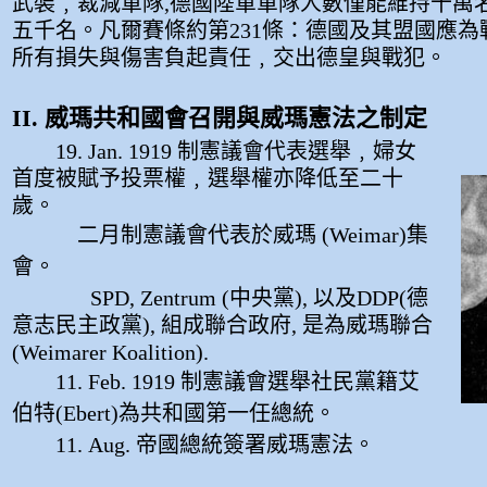
武裝﹐裁減軍隊,德國陸軍軍隊人數僅能維持十萬
五千名。凡爾賽條約第231條：德國及其盟國應為
所有損失與傷害負起責任﹐交出德皇與戰犯。
II. 威瑪共和國會召開與威瑪憲法之制
定
19. Jan. 1919 制憲議會代表選舉﹐婦女
首度被賦予投票權﹐選舉權亦降低至二十
歲。
二月制憲議會代表於威瑪 (Weimar)集
會。
SPD, Zentrum (中央黨), 以及DDP(德
意志民主政黨), 組成聯合政府, 是為威瑪聯合
(Weimarer Koalition).
11. Feb. 1919 制憲議會選舉社民黨籍艾
伯特(Ebert)為共和國第一任總統。
11. Aug. 帝國總統簽署威瑪憲法。