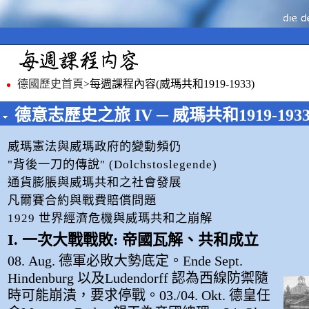
德國歷史首頁
>每週課程內容
(威瑪共和1919-1933)
德意志歷史之旅 IV ─ 威瑪共和1919-193
威瑪憲法與威瑪政府的變動頻仍
"背後一刀的傳說" (Dolchstoslegende)
通貨膨脹與威瑪共和之社會發展
凡爾賽合約與戰費賠償問題
1929 世界經濟危機與威瑪共和之崩解
I. 一次大戰戰敗: 帝國瓦解、共和成立
08. Aug. 德軍必敗大勢底定。Ende Sept.
Hindenburg 以及Ludendorff 認為西線防禦隨
時可能崩潰，要求停戰。03./04. Okt. 德皇任