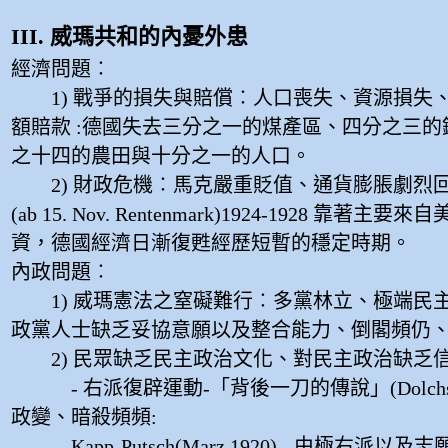
III. 威瑪共和的內憂外患
經濟問題︰
1) 戰爭的損失與賠償︰人口喪失、資源損失
額賠款 :德國失去三分之一的煤產區、四分之三的
之十四的農田與十分之一的人口。
2) 財政危機︰馬克嚴重貶值、通貨膨脹劇烈回
(ab 15. Nov. Rentenmark)1924-1928 靠著
資，德國經濟日漸復甦經歷短暫的穩定時期。
內政問題︰
1) 威瑪憲法之窒礙難行︰多黨林立、極端民
政黨人士缺乏妥協意願以及整合能力、倒閣頻仍
2) 民眾缺乏民主政治文化、對民主政治缺乏信
- 右派復辟運動-「背後一刀的傳說」(Dolchstos
政變、暗殺頻頻:
Kapp-Putsch(Marz 1920) - 由極右派以