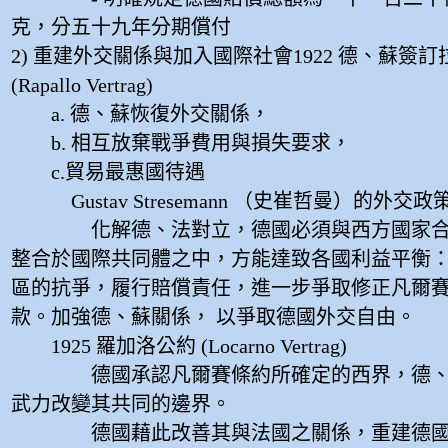
克，分五十九年分期償付
2) 重建外交關係與加入國際社會1922 德、蘇簽
(Rapallo Vertrag)
a. 德、蘇恢復外交關係，
b. 相互放棄戰爭費用與損失要求，
c.貿易最惠國待遇
Gustav Stresemann （史崔哲曼）的外交政
化解德、法對立，德國必須與西方國家合
整合於國際共同體之中，方能達致各國利益平衡
區的抗爭，履行賠償責任，進一步爭取修正凡爾
款。加強德、蘇關係， 以爭取德國外交自由。
1925 羅加洛公約 (Locarno Vertrag)
德國承認凡爾賽條約所確定的西界，德、
武力改變其共同的邊界。
德國藉此改善其與法國之關係，重建德國