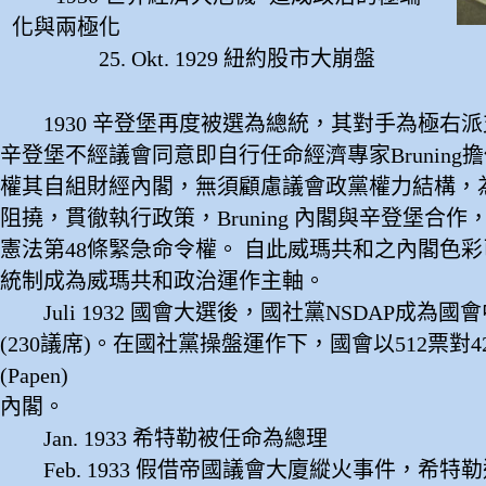
化與兩極化
25. Okt. 1929 紐約股市大崩盤
1930 辛登堡再度被選為總統，其對手為極右
辛登堡不經議會同意即自行任命經濟專家Bruning
權其自組財經內閣，無須顧慮議會政黨權力結構，
阻撓，貫徹執行政策，Bruning 內閣與辛登堡合
憲法第48條緊急命令權。 自此威瑪共和之內閣色
統制成為威瑪共和政治運作主軸。
Juli 1932 國會大選後，國社黨NSDAP成為國
(230議席)。在國社黨操盤運作下，國會以512票對
(Papen)
內閣。
Jan. 1933 希特勒被任命為總理
Feb. 1933 假借帝國議會大廈縱火事件，希特