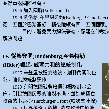
並得重返國際社會。
1926 加入國聯(Volkerbund)
1928 凱洛格-布里昂公約(Kellogg-Briand Pa
德十五國於巴黎簽訂，稍後陸續有四十五個國家
目的：避免武力解決爭端，應建立仲裁法
解決問題。
IV. 從興登堡(Hindenburg)至希特勒
(Hitler)崛起- 威瑪共和的總統制化
1925 辛登堡被選為總統，削弱內閣制色
彩，強化總統制運作
1929 有關德國戰費賠償的楊格計畫公
佈，引起德國民眾的強烈不滿，並造成極右
政黨的串連-＞Harzburger Front (哈次堡陣線)
1930 世界經濟大危機- 造成政治的極端