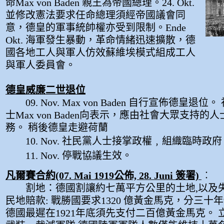
命Max von Baden 親王為帝國總理。24. Okt.
並修改憲法要求任命總理須經帝國議會同
意，德皇的軍事統帥權亦受到限制。Ende
Okt. 海軍發生暴動，革命情緒迅速擴散，德
國各地工人與軍人仿效蘇維埃模式組成工人
與軍人委員會。
德皇威廉二世退位
09. Nov. Max von Baden 自行宣佈德皇退位。
士Max von Baden向表示，應由社會大眾支持的
務。 稍後德皇走避荷蘭
10. Nov. 社民黨人士接掌政權﹐組織臨時政府
11. Nov. 停戰協議生效。
凡爾賽合約(07. Mai 1919公佈, 28. Juni 簽署)
︰
割地：德國割讓約七萬平方公里的土地,以及
民地賠款: 戰勝國要求1320 億黃金馬克，分三十
德國最遲在1921年底須先支付二百億黃金馬克。 