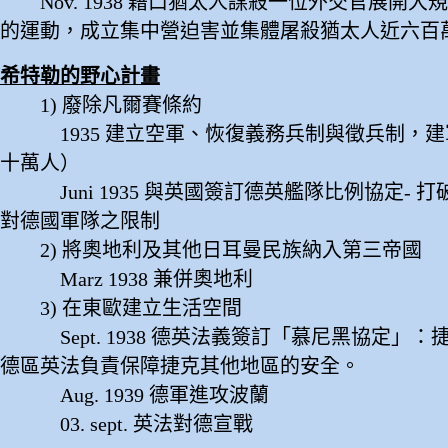
Nov. 1938 藉口猶太人謀殺一位外交官展開大
的運動，成立集中營迫害並集體屠殺猶太人近六百
希特勒的野心計畫
1) 廢除凡爾賽條約
1935 建立空軍、恢復義務兵制與徵兵制，建
十萬人）
Juni 1935 與英國簽訂德英艦隊比例協定- 
對德國軍隊之限制
2) 將奧地利及其他日耳曼民族納入第三帝國
Marz 1938 兼併奧地利
3) 在東歐建立生活空間
Sept. 1938 德英法義簽訂「慕尼黑協定」：
德區英法負責保障捷克其他地區的安全。
Aug. 1939 德軍進攻波蘭
03. sept. 英法對德宣戰