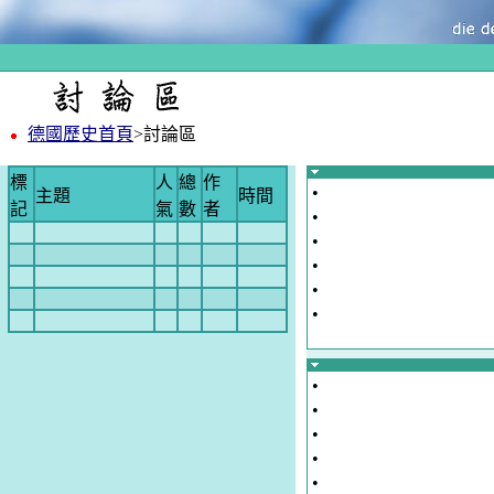
德國歷史首頁
>討論區
標
人
總
作
•
主題
時間
記
氣
數
者
•
•
•
•
•
•
•
•
•
•