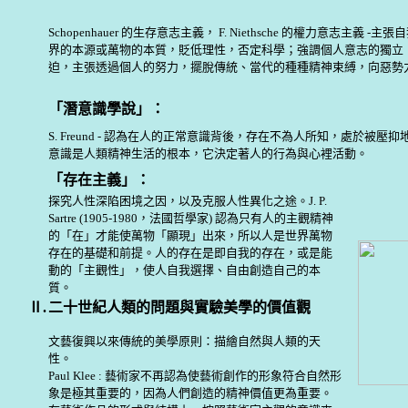
Schopenhauer 的生存意志主義， F. Niethsche 的權力意志主義 
界的本源或萬物的本質，貶低理性，否定科學；強調個人意志的獨立
迫，主張透過個人的努力，擺脫傳統、當代的種種精神束縛，向惡勢
「潛意識學說」：
S. Freund - 認為在人的正常意識背後，存在不為人所知，處於被壓
意識是人類精神生活的根本，它決定著人的行為與心裡活動。
「存在主義」：
探究人性深陷困境之因，以及克服人性異化之途。J. P.
Sartre (1905-1980，法國哲學家) 認為只有人的主觀精神
的「在」才能使萬物「顯現」出來，所以人是世界萬物
存在的基礎和前提。人的存在是即自我的存在，或是能
動的「主觀性」，使人自我選擇、自由創造自己的本
質。
Ⅱ.
二十世紀人類的問題與實驗美學的價值觀
文藝復興以來傳統的美學原則：描繪自然與人類的天
性。
Paul Klee : 藝術家不再認為使藝術創作的形象符合自然形
象是極其重要的，因為人們創造的精神價值更為重要。