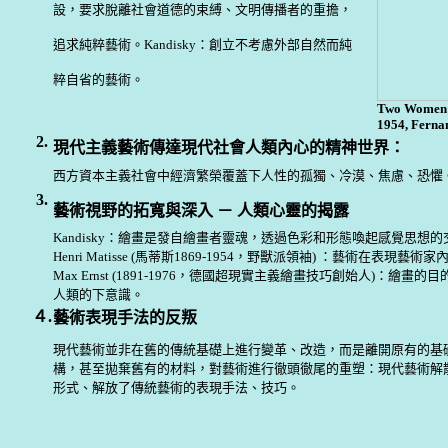
設，要求脫離社會道德的束縛、文明傳播者的重擔，
追求純粹藝術。Kandisky：創立不考慮外部自然而純
粹自省的藝術。
Two Women 
1954, Ferna
2.
現代主義藝術傳達現代社會人類內心的精神世界：
西方資本主義社會中經濟繁榮覆蓋下人性的孤獨、冷漠、焦慮、恐懼
3.
藝術視野的拓寬與深入 － 人類心靈的揭露
Kandisky：繪畫是發自繪畫者靈魂，透過色彩和形態喚起感覺思想的
Henri Matisse (馬蒂斯1869-1954，野獸派領袖) ：藝術在表現藝
Max Ernst (1891-1976，德國超現實主義繪畫技巧創始人)：繪畫
人類的下意識。
４.
藝術表現手法的反叛
現代藝術並非在舊的傳統基礎上進行變革、改造，而是離開原有的基
構，甚至拋棄舊有的材料，對藝術進行徹頭徹尾的重塑：現代藝術解
形式、解放了傳統藝術的表現手法、技巧。