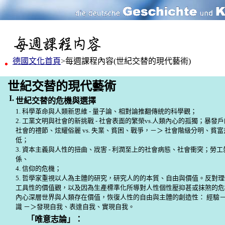
德國文化首頁
>每週課程內容
(
世紀交替的現代藝術
)
世紀交替的現代藝術
I.
世紀交替的危機與選擇
1. 科學革命與人類新思維 - 量子論、相對論推翻傳統的科學觀；
2. 工業文明與社會的新挑戰 - 社會表面的繁榮vs.人類內心的孤獨；暴
社會的禮節、炫耀俗麗 vs. 失業、貧困、戰爭，－＞ 社會階級分明、貧
低；
3. 資本主義與人性的扭曲、戕害 - 利潤至上的社會病態、社會衝突；勞
係、
4. 信仰的危機；
5. 哲學家重視以人為主體的研究，研究人的的本質、自由與價值。反對
工具性的價值觀，以及因為生產標準化所導對人性個性壓抑甚或抹煞的危
內心深層世界與人類存在價值，恢復人性的自由與主體的創造性： 經驗
識 －＞發現自我、表達自我、實現自我。
「唯意志論」：