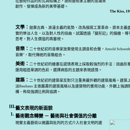
在藝術作品的形式與結構上，按照藝術家主觀的意識來
創作、發揮成為新的美學基礎。
The Kiss, 1
文學：
拋棄古典、浪漫主義的氣勢
，改為描寫工業革命、資本主義
實的慘淡人生，以及對人性的扭曲，試圖透過「變形記」的描繪，導
思考，對人生價值的再審視。
音樂：
二十世紀初的音樂家放棄使用主調音和合聲
，Arnold Scho
音樂"，取代傳統的音階組合。
美術：
二十世紀初的繪畫在感情表現上採取較強烈的手法：扭曲形
運用粗造單調的色彩，選擇病態的主題來表現感情。
建築：
二十世紀初的建築家反對只注重美麗外觀的建築風格。建築
派Bauhaus 主張嚴肅的建築風格以及建築物的實用功能，外觀上強
構、佈局強調比例與協調。
III.
藝文表現的新面貌
1.
藝術觀念轉變 － 藝術與社會價值的分離
現實主義藝術以揭露與批判的方式介入社會文明的建