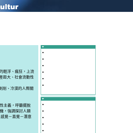
•
•
•
發戶的輕浮、瘋狂，上流
•
富差距大、社會流動性
•
•
工剝削、冷漠的人際關
•
理性主義，呼籲擺脫
•
機，強調探討人類
－感覺－直覺－潛意
•
•
•