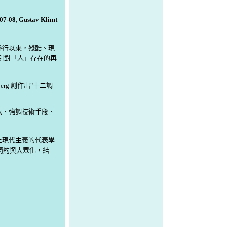
907-08, Gustav Klimt
盛行以來，殘酷、現
引對「人」存在的再
enberg 創作出"十二調
象、強調技術手段、
上現代主義的代表學
調簡約與大眾化，結