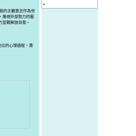
•
-主張自我的主觀意志作為世
，蔑視外部勢力的壓
力宣戰解放自我。
抑地位的心理過程，潛