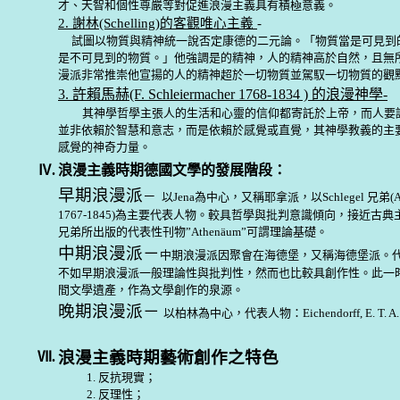
才、天智和個性尊嚴等對促進浪漫主義具有積極意義。
2. 謝林(Schelling)的客觀唯心主義
-
試圖以物質與精神統一說否定康德的二元論。「物質當是可見到
是不可見到的物質。」他強調是的精神，人的精神高於自然，且無
漫派非常推崇他宣揚的人的精神超於一切物質並駕馭一切物質的觀
3. 許賴馬赫(F. Schleiermacher 1768-1834 ) 的浪漫神學-
其神學哲學主張人的生活和心靈的信仰都寄託於上帝
，
而人要
並非依賴於智慧和意志
，
而是依賴於感覺或直覺
，
其神學教義的主
感覺的神奇力量
。
Ⅳ.
浪漫主義時期德國文學的發展階段：
早期浪漫派
－
以Jena為中心
，
又稱耶拿派
，
以Schlegel 兄弟(A.
1767-1845)為主要代表人物
。
較具哲學與批判意識傾向
，
接近古典
兄弟所出版的代表性刊物”Athenäum”可謂理論基礎
。
中期浪漫派－
中期浪漫派因聚會在海德堡
，
又稱海德堡派
。
不如早期浪漫派一般理論性與批判性
，
然而也比較具創作性
。
此一
間文學遺產
，
作為文學創作的泉源
。
晚期浪漫派－
以柏林為中心，代表人物：
Eichendorff, E. T. 
浪漫主義時期藝術創作之特色
Ⅶ.
1.
反抗現實；
2.
反理性；