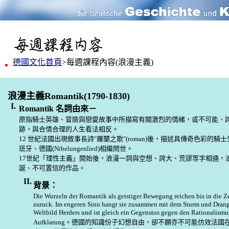
德國文化首頁
>每週課程內容
(浪漫主義)
浪漫主義Romantik(1790-1830)
I.
Romantik 名詞由來－
原指騎士英雄
、
冒險與戀愛故事中所描寫有關激烈的情緒
，
或不可能
、
跡
，
與合情合理的人生看法相反
。
12 世紀法國出現敘事長詩"羅蘭之歌"(roman)後，描述具傳奇色彩的
班牙、德國(Nibelungenlied)相繼問世。
17世紀「理性主義」開始後，浪漫一詞與空想、誇大、荒謬等字相通，
誕、不可置信的作品。
II.
背景：
Die Wurzeln der Romantik als geistiger Bewegung reichen bis in die Z
zuruck. Im engeren Sinn hangt sie zusammen mit dem Sturm und Dran
Weltbild Herders und ist gleich ein Gegenstos gegen den Rationalismu
Aufklarung
。
德國的知識份子幻想自由
，
卻不願亦不可能仿效法國