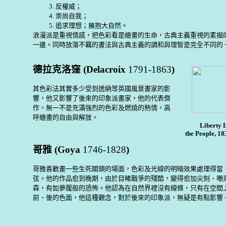
3.
反權威；
4.
崇尚自我；
5.
追求理想；擁抱大自然
。
浪漫派是重視情感，把色彩看是繪畫的生命，古典主義重視的素描
一邊。同時放蕩不羈的畫法與古典主義的調和與理智是完全不同的
德拉克洛窪
(Delacroix
1791-1863
)
其色彩法其實多少受到透納等英國風景畫家的影
響，他又影響了後來的印象派畫家，他的代表傑
作，無一不是充滿強烈的色彩及燃燒的熱情，高
呼繪畫的自由與解放。
Liberty 
the People, 18
哥雅
(Goya
1746-1828
)
哥雅喜歡畫一些生死關頭的場面，色彩及光線的明暗效果處理得當
弦。他的作品愈到晚期，由於目睹戰爭的殘酷，變得愈加尖刻、嘲
森，有如夢魘般的恐怖。他認為在自然界裡沒有線條，只有在空間
前、後的色面，他這種觀念，對於後來的印象派，無疑是有點影響