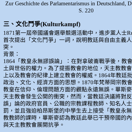
Zur Geschichte des Parlamentarismus in Deutschland, D
S. 220
三、文化鬥爭(Kulturkampf)
1871第一屆帝國議會選舉競選活動中，進步黨人士Rudolf 
首次提出「文化鬥爭」一詞，說明教廷與自由主義人
突。
背景：
1864「教皇永無謬誤論」：在對拿破崙戰爭後，教
土與世俗的權力。為了提振教會的地位，天主教教會
上以及教會的紀律上建立教會的權威。1864年教廷
政治、文化、經濟方面的思想。1870年梵蒂岡宗教
教皇在信仰、倫理問題方面的觀點永遠無誤。畢斯麥
天主教會發生公開的衝突，然而，當教廷決議將對反
誤」論的政府官員、公職的宗教課程教師、知名人士
罰，並且強迫柏昂斯堡的中學生去上接受「教皇永無
教教師的課時，畢斯麥認為教廷此舉已干預帝國的內
與天主教教會展開抗爭。