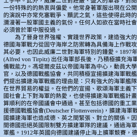
士手中。此外，威廉二世對莊嚴、盛大的軍容，對閱
一份特殊的的熱衷與偏愛。他常身著軍服出現在公開
的演說中亦常充塞戰爭、黷武之氣，這些使得此時的
瀰漫著一股軍國主義的氣份。任何人如欲在當時社會
必須曾於軍中服役過。
為了晉身世界強權、實踐世界政策，建造強大的
德國海軍戰力從固守海岸之防禦轉為具備海上作戰攻
其必要，也因此威廉二世對海軍特別的鍾愛。1897
(Alfred von Tirpitz) 出任海軍部長後，乃積極擴
備戰能力。馮堤爾皮茲以帝國海軍為中心，動員大學
官，以及德國戰艦協會，共同積極宣揚擴建海軍戰艦
們提出擴建海軍戰艦的理由是：只有強大的海軍艦隊
在世界貿易的權益。在他們的宣揚、歌頌海軍主義下
國社會上下對海軍的熱愛，也使得擴建海軍戰艦計畫
算順利的在帝國議會中通過。甚至包括德國的重工業
援德國戰艦協會(Deutscher Flottenverein)，擴
國擴建海軍也造成德、英之間緊張、對立的關係。因為18
間德國拒絕英國限制雙方擴建軍隊的建議，通過海軍
軍艦。1912年英國向德國建議停止海上擴軍競賽，