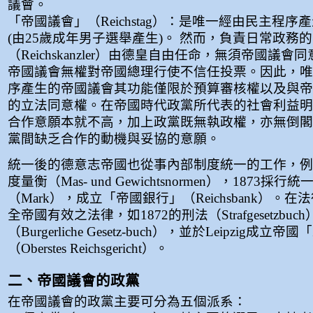
議會。
「帝國議會」（Reichstag）：是唯一經由民主程序
(由25歲成年男子選舉產生)。 然而，負責日常政務
（Reichskanzler）由德皇自由任命，無須帝國議
帝國議會無權對帝國總理行使不信任投票。因此，唯
序產生的帝國議會其功能僅限於預算審核權以及與帝
的立法同意權。在帝國時代政黨所代表的社會利益明
合作意願本就不高，加上政黨既無執政權，亦無倒閣
黨間缺乏合作的動機與妥協的意願。
統一後的德意志帝國也從事內部制度統一的工作，例
度量衡（Mas- und Gewichtsnormen），1873採
（Mark），成立「帝國銀行」（Reichsbank）。
全帝國有效之法律，如1872的刑法（Strafgesetzbuc
（Burgerliche Gesetz-buch），並於Leipzig成立
（Oberstes Reichsgericht）。
二、帝國議會的政黨
在帝國議會的政黨主要可分為五個派系：