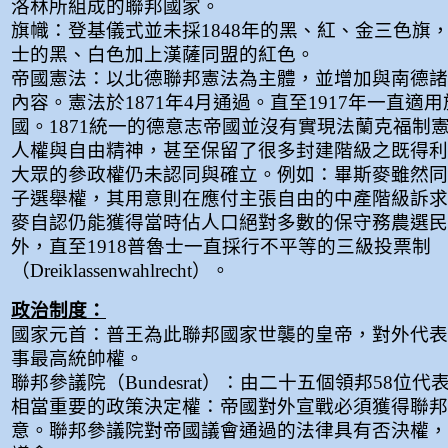
洛林所組成的聯邦國家。
旗幟：登基儀式並未採1848年的黑、紅、金三色旗
士的黑、白色加上漢薩同盟的紅色。
帝國憲法：以北德聯邦憲法為主體，並增加與南德諸
內容。憲法於1871年4月通過。直至1917年一直適
國。1871統一的德意志帝國並沒有實現法蘭克福制
人權與自由精神，甚至保留了很多封建階級之既得利
大眾的參政權仍未認同與確立。例如：畢斯麥雖然同
子選舉權，其用意則在應付主張自由的中產階級訴求
麥自認仍能獲得當時佔人口絕對多數的保守務農選民
外，直至1918普魯士一直採行不平等的三級投票制
（Dreiklassenwahlrecht）。
政治制度：
國家元首：普王為此聯邦國家世襲的皇帝，對外代表
事最高統帥權。
聯邦參議院（Bundesrat）：由二十五個領邦58位
相當重要的政策決定權：帝國對外宣戰必須獲得聯邦
意。聯邦參議院對帝國議會通過的法律具有否決權，