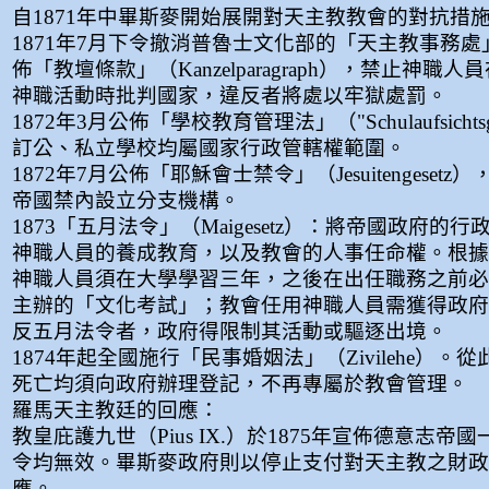
自1871年中畢斯麥開始展開對天主教教會的對抗措
1871年7月下令撤消普魯士文化部的「天主教事務
佈「教壇條款」（Kanzelparagraph），禁止神職
神職活動時批判國家，違反者將處以牢獄處罰。
1872年3月公佈「學校教育管理法」（"Schulaufsichtsg
訂公、私立學校均屬國家行政管轄權範圍。
1872年7月公佈「耶穌會士禁令」（Jesuitengeset
帝國禁內設立分支機構。
1873「五月法令」（Maigesetz）：將帝國政府的
神職人員的養成教育，以及教會的人事任命權。根據
神職人員須在大學學習三年，之後在出任職務之前必
主辦的「文化考試」；教會任用神職人員需獲得政府
反五月法令者，政府得限制其活動或驅逐出境。
1874年起全國施行「民事婚姻法」（Zivilehe）。
死亡均須向政府辦理登記，不再專屬於教會管理。
羅馬天主教廷的回應：
教皇庇護九世（Pius IX.）於1875年宣佈德意志帝
令均無效。畢斯麥政府則以停止支付對天主教之財政
應。