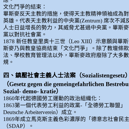
文化鬥爭的結束：
畢斯麥反天主教的措施，使得天主教精神領袖成為對
英雄。代表天主教利益的中央黨(Zentrum) 席次不
人士日益增長的勢力，其威脅尤甚過中央黨。畢斯麥
黨以對抗社會黨。
1878 新任教皇里奧十三世（Leo XIII）示意願與
斯麥乃與教皇協商結束「文化鬥爭」。除了教壇條款
法、學校教育管理法以外，畢斯麥政府廢除了大多數
規。
四、鎮壓社會主義人士法案（Sozialistengesetz
（Gesetz gegen die gemeingefahrlichen Bestreb
Sozial- demo- kratie）
1860年代起德國勞工運動的政治組織化：
1863第一個代表勞工利益的政黨-「全德勞工聯盟」（All
Deutsche Arbeiterverein）成立。
1869年成立馬克斯主義色彩濃厚的「德意志社會民
（SDAP）。