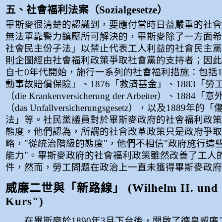
五、社會福利法案（Sozialgesetze）
畢斯麥很清楚的認識到，要應付當時日益嚴重的社會
無法單靠警力鎮壓所可解決的，畢斯麥除了一方面希
社會民主份子法」以禁止代表工人利益的社會民主黨
則企圖經由社會福利政策爭取社會黨的支持者；因此
自七0年代開始，施行一系列的社會福利措施：包括1
動事故賠償保險」、1876「救濟基金」、1883「
（die Krankenversicherung der Arbeiter）、1
（das Unfallversicherungsgesetz），以及1889
法」等。社民黨議員對於畢斯麥政府的社會福利政策
態度，他們認為，所謂的社會改革政策只是政府爭取
略，"從統治階級的態度"，他們不相信"政府施行這
能力"。畢斯麥政府的社會福利政策雖然改善了工人
件，然而，勞工問題在政治上一直未獲得畢斯麥政府
威廉二世與「新路線」 (Wilhelm II. und 
Kurs")
在畢斯麥於1890年3月下台後，開啟了德皇威廉