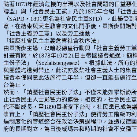
隨著1873年經濟危機的出現以及社會問題的日益惡
聯盟」與「社會民主工黨」乃於1875年合組「社會
（SAPD，1891更名為社會民主黨SPD）。此舉受
意，在結束與天主教會的文化鬥爭後，畢斯麥開始對
「社會主義勞工黨」以及勞工運動。
「鎮壓社會民主主義危害社會秩序法」
由畢斯麥主導，以暗殺德皇行動與「社會主義勞工黨
計畫有關，於1878年10月21日由帝國議會通過，
主份子法」（Sozialistengesetz）。根據此法，所
與團體均遭到禁止，此法亦嚴禁社會主義人士的集會
議會本僅同意此法施行二年半，但卻一直延長施行至1
台為止。
然而，「鎮壓社會民主份子法」不僅未能如畢斯麥所
止社會民主人士影響力的擴張，相反的，社會民主黨
代不斷成長，至1890畢斯麥下台時，社民黨已成為
事實上，「鎮壓社會民主份子法」使得勞工階級的利
過制度化的管道整合在政治決策過程中，並造成德國
府的長期對立，為日後威瑪共和時期的社會不安種下