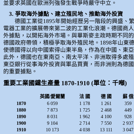
並要求英國在歐洲列強發生戰爭時嚴守中立。
3. 爭取海外據點、建立殖民地、推動海外投資
德國工業從1895年開始經歷另一階段的興盛、
電器工業的擴展帶來第二波的工業化浪潮。德國商人
外據點，以開拓海外市場。與畢斯麥主政時期不同的
德國政府帶領，積極爭取海外殖民地。1898年山東
使德國得以向中國索得山東半島，作為在中國、東亞
此外，德國也在東南亞、南太平洋、非洲取得多處殖
東亞銀行從事海外投資與軍品買賣，而非洲則為德國
的重要據點。
重要工業國鐵生產量 1870-1910 (單位：千噸)
英國/愛爾蘭
法 國
德 國
蘇 俄
1870
6 059
1 178
1 261
359
1880
7 873
1 725
2 468
449
1890
8 031
1 962
4 100
928
1900
9 104
2 714
7 550
2 937
1910
10 173
4 038
13 111
3 047