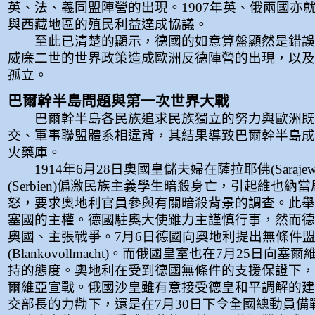
英、法、義同盟陣營的出現。1907年英、俄兩國亦
與西藏地區的殖民利益達成協議。
至此已清楚的顯示，德國的如意算盤顯然是錯誤
威廉二世的世界政策造成歐洲反德陣營的出現，以及
孤立。
巴爾幹半島問題與第一次世界大戰
巴爾幹半島各民族追求民族獨立的努力與歐洲既
交、軍事聯盟體系相違背，其結果導致巴爾幹半島成
火藥庫。
1914年6月28日奧國皇儲夫婦在薩拉耶佛(Saraje
(Serbien)偏激民族主義學生暗殺身亡，引起維也納
怒，要求奧地利官員參與有關暗殺背景的調查。此舉
塞國的主權。德國駐奧大使雖力主謹慎行事，然而德
奧國、主張戰爭。7月6日德國向奧地利提出無條件
(Blankovollmacht)。而俄國皇室也在7月25日向
持的態度。奧地利在受到德國無條件的支援保證下，於
爾維亞宣戰。俄國沙皇雖有意接受德皇和平調解的建
交部長的力勸下，還是在7月30日下令全國總動員備戰