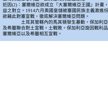
近因(2)：塞爾維亞欲成立『大塞爾維亞王國』計畫
益之對立。1914六月奧國皇儲被塞國民族主義激進
欲藉此對塞宣戰，徹底解決塞爾維亞問題。
土耳其管轄內的馬其頓發生暴動，保加利亞
及希臘聯合對土宣戰。土戰敗。保加利亞旋因戰利品
塞爾維亞以及希臘相互宣戰。