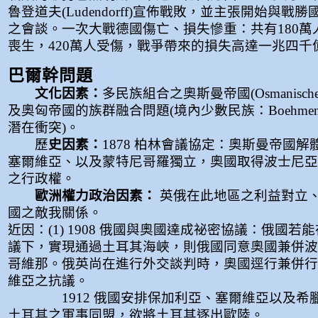
魯登道夫(Ludendorff)宣佈戰敗，並主張開始與戰
之會談。一次大戰德國傷亡、損失慘重：共有180萬
喪生，420萬人受傷，戰爭帶來的損失高達一兆四千
巴爾幹問題
文化因素：
多民族組合之奧斯曼帝國(Osmanisches 
及奧匈帝國的族群融合問題(境內少數民族：Boehmen與K
潛在衝突)。
歷
史因素：
1878 柏林會議協定：奧斯曼帝國
塞爾維亞、以及蒙特尼哥羅獨立，奧國取得波士尼亞
之行政權。
歐洲權力政治因素：
英俄在此地區之利益對立
國之敵我關係。
近因：(1) 1908 俄國與奧國達成祕密協議：俄國若
議下，實現通過土耳其海峽，則俄國同意奧國兼併波
哥維那。俄英尚在進行外交談判時，奧國逕行兼併行
維亞之抗議。
1912 俄國安排保加利亞、塞爾維亞以及希
土耳其之軍事同盟，欲將土耳其逐出歐陸。