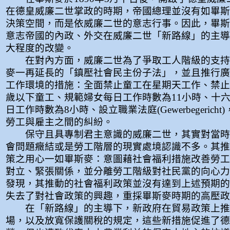
在德皇威廉二世掌政的時期，帝國總理並沒有如畢斯
決策空間，而是依威廉二世的意志行事。因此，畢斯
意志帝國的內政、外交在威廉二世「新路線」的主導
大程度的改變。
在對內方面，威廉二世為了爭取工人階級的支持
麥一再延長的「鎮壓社會民主份子法」，並且推行廣
工作環境的措施：全面禁止童工在星期天工作、禁止
歲以下童工、規範婦女每日工作時數為11小時、十
日工作時數為8小時、設立職業法庭(Gewerbegericht
勞工與雇主之間的糾紛。
保守且具專制君主意識的威廉二世，其實對當時
會問題癥結或是勞工階層的現實處境認識不多。其推
策之用心一如畢斯麥：意圖藉社會福利措施改善勞工
對立、緊張關係，並分離勞工階級對社民黨的向心力
發現，其推動的社會福利政策並沒有達到上述預期的
失去了對社會政策的興趣，重採畢斯麥時期的高壓政
在「新路線」的主導下，新政府在貿易政策上推
場，以及放寬保護關稅的規定，這些新措施促進了德