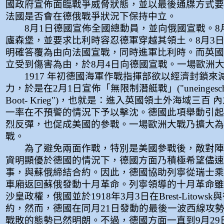
國政府宣佈面臨戰爭威脅狀態，並以最後通牒方式要
法國是否會在德俄戰爭狀況下保持中立。
8月1日德國宣佈全國總動員，並向俄國宣戰。8
廬森堡，並要求比利時容忍德軍穿越其領土。8月3
明確答覆為由向法國宣戰，同時進軍比利時。而英國
立受到傷害為由，於8月4日向德國宣戰。一場歐洲
1917 年初德國海軍作戰指揮部欲以經濟封鎖來
力，於是在2月1日宣佈「無限制潛艇戰」("uneingeschran
Boot- Krieg")，也就是：進入英國領土外海域三百
一率在不預警的情況下予以擊沈。德國此項舉動引起
烈反彈，也促成美國的參戰。一場歐洲大戰乃擴大為
戰。
為了避免兩面作戰，特別是美國參戰後，敵對陣
資明顯優於德國的情況下，德國方面乃積極希望儘速
事，與蘇俄締結合約。因此，德國協助列寧從瑞士乘
車廂返回蘇俄發動十月革命。列寧領導的十月革命雖
沙皇政權，俄國並於1918年3月3日在Brest-Litows
約，然而，德國在同月21日發動的最後一波西線攻
戰敗的態勢已然明朗。不過，德國方面一直到9月29