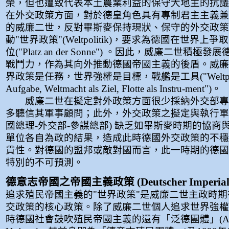
榮，但也遭致代表本土農業利益的保守大地主的抗議
在外交政策方面，對於德皇角色具有專制君主主義兼
的威廉二世，反對畢斯麥保持現狀、保守的外交政策
動"世界政策"(Weltpolitik)，要求為德國在世界上
位("Platz an der Sonne") 。因此，威廉二世積
戰鬥力，作為其向外推動德國帝國主義的後盾。威廉
界政策是任務，世界強權是目標，戰艦是工具("Weltpoliti
Aufgabe, Weltmacht als Ziel, Flotte als Instru-ment")。
威廉二世在擬定對外政策方面很少採納外交部專
多聽信其軍事顧問；此外，外交政策之擬定與執行單位
國總理-外交部-參謀總部) 缺乏如畢斯麥時期的協商
單位各自為政的結果，造成此時德國外交政策的不穩
貫性。對德國的盟邦或敵對國而言，此一時期的德國
特別的不可預測。
德意志帝國之帝國主義政策 (Deutscher Imperiali
追求殖民帝國主義的"世界政策"是威廉二世主政時
交政策的核心政策。除了威廉二世個人追求世界強權
時德國社會鼓吹殖民帝國主義的還有「泛德團體」(Alldeu