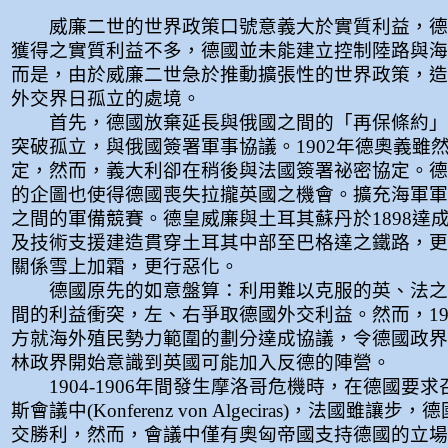
威廉二世的世界政策口號意義大於實質利益，德
獲得之實質利益不多，德國並未能建立控制陸路與海
而是，由於威廉二世急於推動擴張性的世界政策，造
外交界日孤立的處境。
首先，德國放棄延長與俄國之間的「再保條約」
突破孤立，與俄國簽署軍事協議。1902年德奧義雖
定，然而，義大利卻在稍後與法國簽署祕密協定。德
的企圖也使得德國喪失拉攏英國之機會。擴充海軍軍
之間的軍備競賽。德皇威廉與土耳其蘇丹於1898達成
及技術支援建造貫穿土耳其中部至巴格達之鐵路，更
關係雪上加霜，更行惡化。
德國原先的如意盤算：利用難以克服的英、法之
間的利益衝突，左、右爭取德國外交利益。然而，19
方就海外殖民勢力範圍的劃分達成協議，令德國政界
林政界開始意識到英國可能加入反德的陣營。
1904-1906年間發生摩洛哥危機時，在德國要
斯會議中(Konferenz von Algeciras)，法國雖讓
交勝利，然而，會議中僅有奧匈帝國支持德國的立場