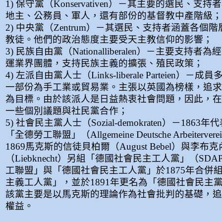
1) 保守黨（Konservativen）－其主要的選民、支
地主、公務員、軍人，還有部份的基督教中產階級；
2) 中央黨（Zentrum）－其選民、支持者涵蓋各個
教徒。他們的政治態度主要受天主教信仰的影響；
3) 民族自由黨（Nationalliberalen）－主要支持
運業界團體，支持民族主義的擴張、殖民政策；
4) 左派自由黨人士（Links-liberale Parteien）
一部份為手工業或貿易業。主張以英國為榜樣，追求
為目標。由於該派人是日益熱衷社會問題，因此，在
一些個別議題與社民黨合作；
5) 社會民主黨人士（Sozial-demokraten）－186
「全德勞工聯盟」（Allgemeine Deutsche Arbeiterv
1869馬克斯的信徒貝柏爾（August Bebel）與李布
（Liebknecht）另組「德國社會民主工人黨」（SD
工聯盟」與「德國社會民主工人黨」於1875年合併
主義工人黨」，並於1891年更名為「德國社會民主黨
該黨主要是以馬克斯的理論作為社會批判的基礎，追
權益。