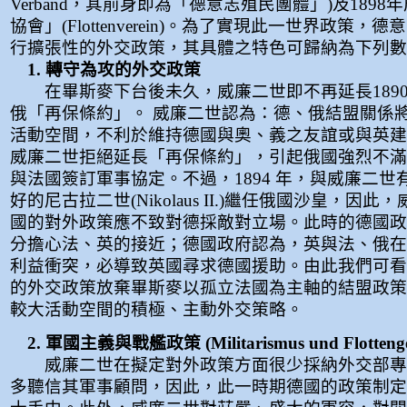
Verband，其前身即為「德意志殖民團體」)及189
協會」(Flottenverein)。為了實現此一世界政策，
行擴張性的外交政策，其具體之特色可歸納為下列數
1. 轉守為攻的外交政策
在畢斯麥下台後未久，威廉二世即不再延長189
俄「再保條約」。 威廉二世認為：德、俄結盟關係
活動空間，不利於維持德國與奧、義之友誼或與英建
威廉二世拒絕延長「再保條約」，引起俄國強烈不滿。
與法國簽訂軍事協定。不過，1894 年，與威廉二世
好的尼古拉二世(Nikolaus II.)繼任俄國沙皇，因
國的對外政策應不致對德採敵對立場。此時的德國政
分擔心法、英的接近；德國政府認為，英與法、俄在
利益衝突，必導致英國尋求德國援助。由此我們可看
的外交政策放棄畢斯麥以孤立法國為主軸的結盟政策
較大活動空間的積極、主動外交策略。
2. 軍國主義與戰艦政策 (Militarismus und Flottenge
威廉二世在擬定對外政策方面很少採納外交部專
多聽信其軍事顧問，因此，此一時期德國的政策制定